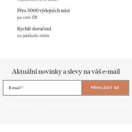
Přes 3000 výdejních míst
po celé ČR
Rychlé doručení
na jakékoliv místo
Aktuální novinky a slevy na váš e-mail
E-mail
PŘIHLÁSIT SE
Vložením e-mailu souhlasíte s
podmínkami ochrany osobních údajů
Z