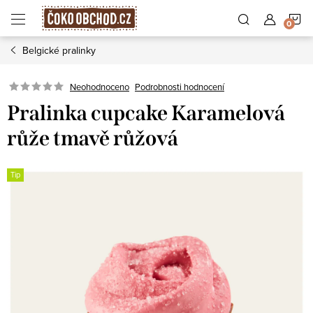
Přejít
N
na
obsah
Belgické pralinky
K
Podrobnosti hodnocení
Neohodnoceno
Pralinka cupcake Karamelová
růže tmavě růžová
Tip