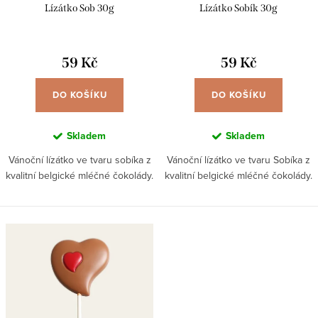
d
Lízátko Sob 30g
Lízátko Sobík 30g
t
u
ů
k
59 Kč
59 Kč
t
ů
DO KOŠÍKU
DO KOŠÍKU
Skladem
Skladem
Vánoční lízátko ve tvaru sobíka z
Vánoční lízátko ve tvaru Sobíka z
kvalitní belgické mléčné čokolády.
kvalitní belgické mléčné čokolády.