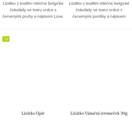
Lízátko z kvalitní mléčné belgické
Lízátko z kvalitní mléčné belgické
čokolády ve tvaru srdce s
čokolády ve tvaru srdce s
červenými pruhy a nápisem Love.
červenými puntíky a nápisem
Love.
Tip
Lízátko Upír
Lízátko Vánoční stromeček 30g