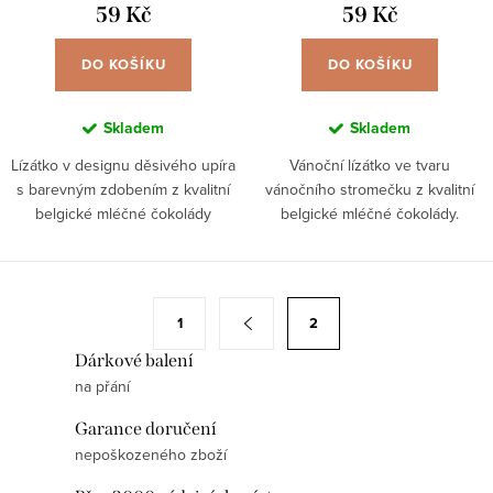
59 Kč
59 Kč
DO KOŠÍKU
DO KOŠÍKU
Skladem
Skladem
Lízátko v designu děsivého upíra
Vánoční lízátko ve tvaru
s barevným zdobením z kvalitní
vánočního stromečku z kvalitní
belgické mléčné čokolády
belgické mléčné čokolády.
O
S
1
2
v
t
Dárkové balení
l
r
na přání
á
á
d
n
Garance doručení
a
k
nepoškozeného zboží
c
o