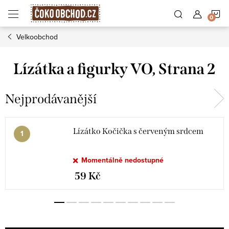
Přejít
N
na
obsah
Velkoobchod
K
Lízátka a figurky VO
, Strana 2
Nejprodávanější
Lízátko Kočička s červeným srdcem
Momentálně nedostupné
59 Kč