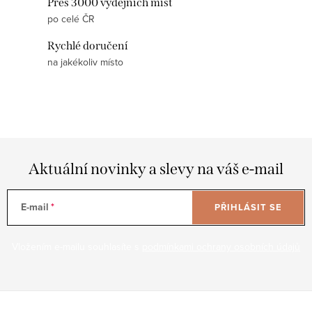
Přes 3000 výdejních míst
í
v
po celé ČR
p
á
r
Rychlé doručení
n
na jakékoliv místo
v
í
k
y
v
ý
p
Aktuální novinky a slevy na váš e-mail
i
s
E-mail
u
PŘIHLÁSIT SE
Vložením e-mailu souhlasíte s
podmínkami ochrany osobních údajů
Z