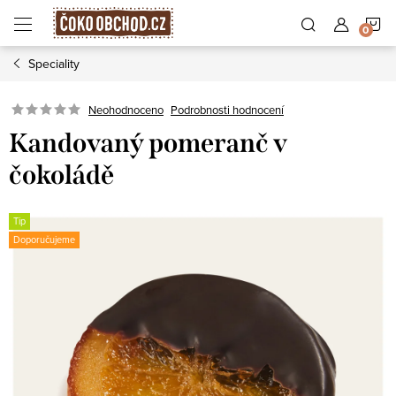
Přejít
N
na
obsah
Speciality
K
Podrobnosti hodnocení
Neohodnoceno
Kandovaný pomeranč v
čokoládě
Tip
Doporučujeme