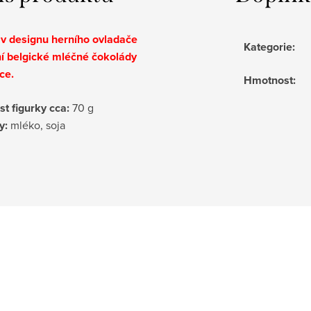
 v designu herního ovladače
Kategorie
:
tní belgické mléčné čokolády
ce.
Hmotnost
:
t figurky cca:
70 g
y:
mléko, soja