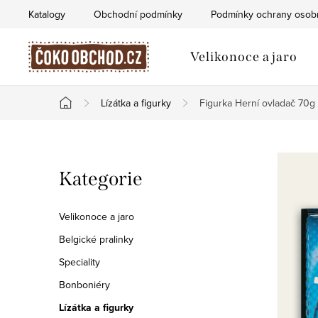
Přejít
Katalogy
Obchodní podmínky
Podmínky ochrany osob
na
obsah
Velikonoce a jaro
Lízátka a figurky
Figurka Herní ovladač 70g
Domů
P
Přeskočit
Kategorie
o
kategorie
s
Velikonoce a jaro
t
Belgické pralinky
Speciality
r
Bonboniéry
a
Lízátka a figurky