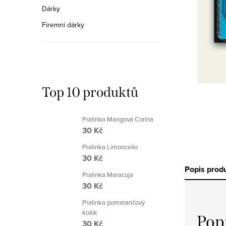
n
Dárky
n
Firemní dárky
í
p
a
Top 10 produktů
n
e
Pralinka Mangová Corina
30 Kč
l
Pralinka Limoncello
30 Kč
Popis prod
Pralinka Maracuja
30 Kč
Pralinka pomerančový
košík
Pop
30 Kč