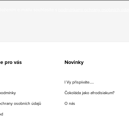
ložením e-mailu souhlasíte s
podmínkami ochrany osobních úda
e pro vás
Novinky
I Vy přispíváte.....
podmínky
Čokoláda jako afrodisiakum?
chrany osobních údajů
O nás
od