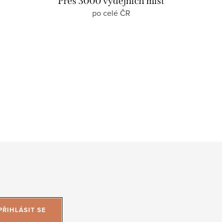
Přes 3000 výdejních míst
po celé ČR
PŘIHLÁSIT SE