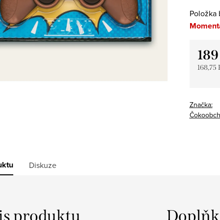
Položka 
Momentá
189
168,75
Měrná
cena:
Značka:
Čokoobch
uktu
Diskuze
is produktu
Doplňk