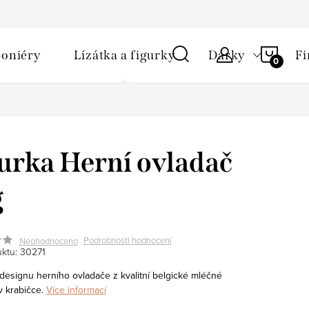
NÁKU
oniéry
Lízátka a figurky
Dárky
Fi
KOŠÍ
urka Herní ovladač
g
Podrobnosti hodnocení
Neohodnoceno
ktu:
30271
 designu herního ovladače z kvalitní belgické mléčné
 krabičce.
Více informací