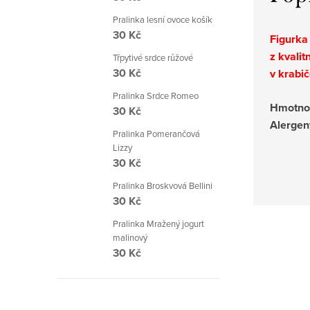
Pralinka lesní ovoce košík
30 Kč
Figurka
z kvali
Třpytivé srdce růžové
30 Kč
v krabič
Pralinka Srdce Romeo
Hmotnos
30 Kč
Alergen
Pralinka Pomerančová
Lizzy
30 Kč
Pralinka Broskvová Bellini
30 Kč
Pralinka Mražený jogurt
malinový
30 Kč