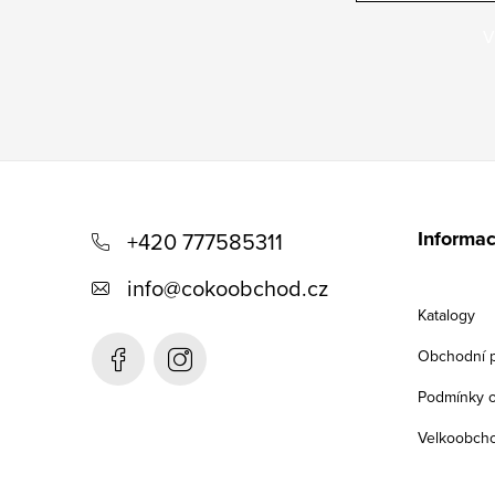
V
Z
á
Informac
+420 777585311
p
info
@
cokoobchod.cz
a
Katalogy
t
Obchodní 
í
Podmínky o
Velkoobch