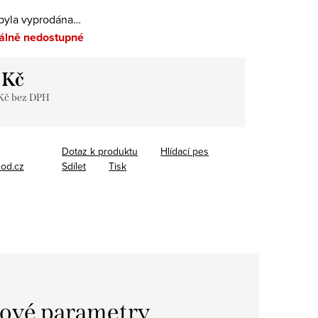
byla vyprodána…
lně nedostupné
 Kč
 Kč bez DPH
Dotaz k produktu
Hlídací pes
od.cz
Sdílet
Tisk
ové parametry