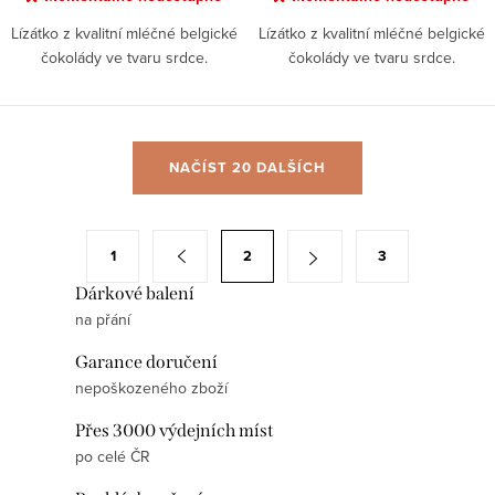
Lízátko z kvalitní mléčné belgické
Lízátko z kvalitní mléčné belgické
čokolády ve tvaru srdce.
čokolády ve tvaru srdce.
O
NAČÍST 20 DALŠÍCH
v
l
á
S
1
2
3
d
t
a
Dárkové balení
r
na přání
c
á
í
n
Garance doručení
p
k
nepoškozeného zboží
r
o
Přes 3000 výdejních míst
v
v
po celé ČR
k
á