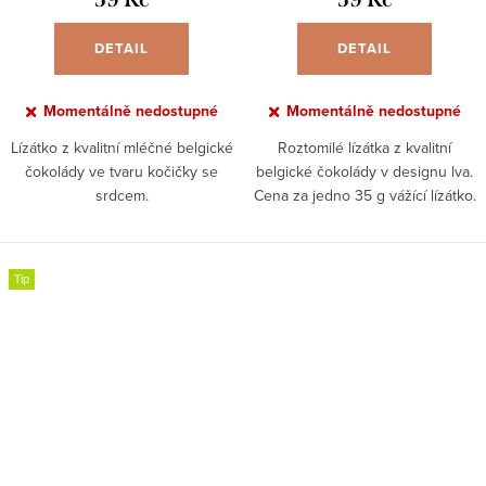
DETAIL
DETAIL
Momentálně nedostupné
Momentálně nedostupné
Lízátko z kvalitní mléčné belgické
Roztomilé lízátka z kvalitní
čokolády ve tvaru kočičky se
belgické čokolády v designu lva.
srdcem.
Cena za jedno 35 g vážící lízátko.
Tip