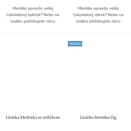
Hledáte opravdu velký
Hledáte opravdu velký
čokoládový balíček? Nebo na
čokoládový dárek? Nebo na
svatbu potřebujete něco
svatbu potřebujete něco
nevšedního do sladkého koutku?
nevšedního do sladkého koutku?
Nebo prostě jen milujete
Nebo přímo dárek pro nevěstu?
prémiové čokoládové pralinky a
Nebo prostě jen milujete
Novinka
potřebujete jich...
prémiové čokoládové...
Lízátka Medvídci se srdíčkem
Lízátko Beruška 15g