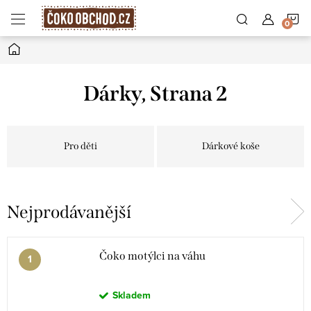
Přejít
N
na
obsah
Domů
K
Dárky
, Strana 2
Pro děti
Dárkové koše
Nejprodávanější
Čoko motýlci na váhu
Skladem