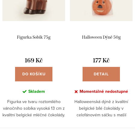
o
p
d
r
u
o
k
d
Figurka Sobík 75g
Halloween Dýně 50g
t
u
ů
k
169 Kč
177 Kč
t
ů
DO KOŠÍKU
DETAIL
Skladem
Momentálně nedostupné
Figurka ve tvaru roztomilého
Halloweenská dýně z kvalitní
vánočního sobíka vysoká 13 cm z
belgické bílé čokolády v
kvalitní belgické mléčné čokolády.
celofánovém sáčku s mašlí