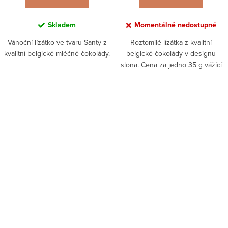
Skladem
Momentálně nedostupné
Vánoční lízátko ve tvaru Santy z
Roztomilé lízátka z kvalitní
kvalitní belgické mléčné čokolády.
belgické čokolády v designu
slona. Cena za jedno 35 g vážící
lízátko.