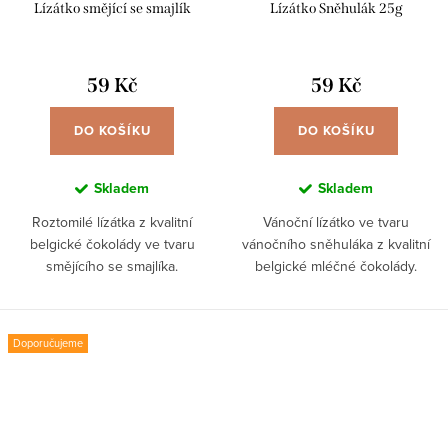
Lízátko smějící se smajlík
Lízátko Sněhulák 25g
59 Kč
59 Kč
DO KOŠÍKU
DO KOŠÍKU
Skladem
Skladem
Roztomilé lízátka z kvalitní
Vánoční lízátko ve tvaru
belgické čokolády ve tvaru
vánočního sněhuláka z kvalitní
smějícího se smajlíka.
belgické mléčné čokolády.
Doporučujeme