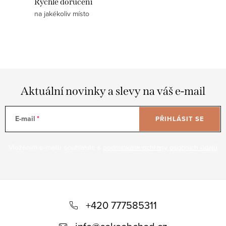
y
Rychlé doručení
n
v
na jakékoliv místo
í
ý
p
i
s
u
Aktuální novinky a slevy na váš e-mail
E-mail
PŘIHLÁSIT SE
Vložením e-mailu souhlasíte s
podmínkami ochrany osobních údajů
Z
á
+420 777585311
p