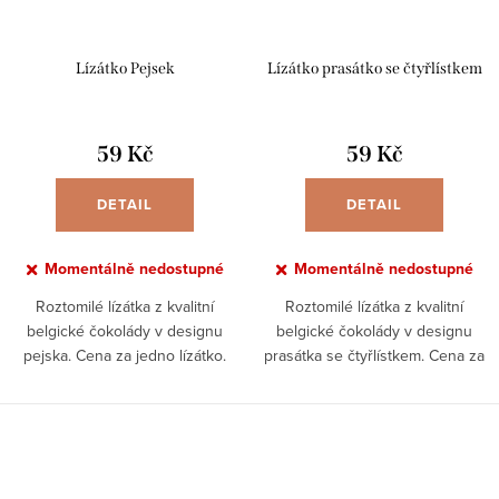
Lízátko Pejsek
Lízátko prasátko se čtyřlístkem
59 Kč
59 Kč
DETAIL
DETAIL
Momentálně nedostupné
Momentálně nedostupné
Roztomilé lízátka z kvalitní
Roztomilé lízátka z kvalitní
belgické čokolády v designu
belgické čokolády v designu
pejska. Cena za jedno lízátko.
prasátka se čtyřlístkem. Cena za
jedno 35 g vážící lízátko.