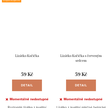
Doporučujeme
Lízátko Kočička
Lízátko Kočička s červeným
srdcem
59 Kč
59 Kč
DETAIL
DETAIL
Momentálně nedostupné
Momentálně nedostupné
Roztomilé lízátka z kvalitní
Lízátko z kvalitní mléčné belgické