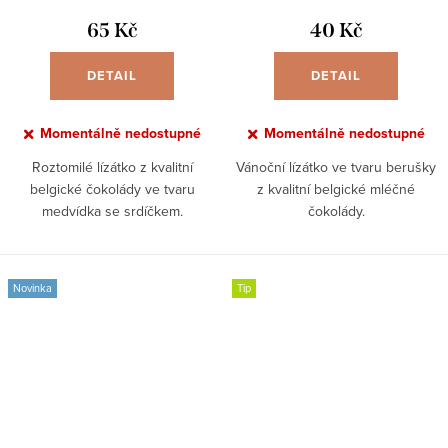
65 Kč
40 Kč
DETAIL
DETAIL
Momentálně nedostupné
Momentálně nedostupné
Roztomilé lízátko z kvalitní
Vánoční lízátko ve tvaru berušky
belgické čokolády ve tvaru
z kvalitní belgické mléčné
medvídka se srdíčkem.
čokolády.
Novinka
Tip