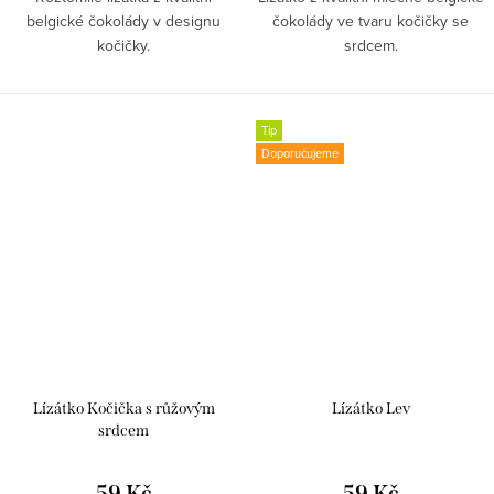
belgické čokolády v designu
čokolády ve tvaru kočičky se
kočičky.
srdcem.
Tip
Doporučujeme
Lízátko Kočička s růžovým
Lízátko Lev
srdcem
59 Kč
59 Kč