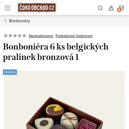
Přejít
N
na
obsah
Bonboniéry
K
Podrobnosti hodnocení
Neohodnoceno
Bonboniéra 6 ks belgických
pralinek bronzová 1
Novinka